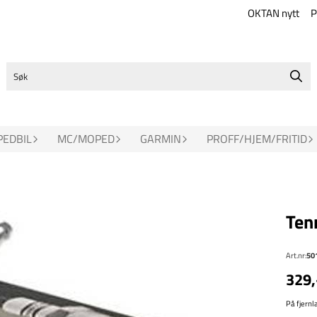
OKTAN nytt
P
EDBIL
MC/MOPED
GARMIN
PROFF/HJEM/FRITID
Ten
Art.nr:
50
329,
På fjernl