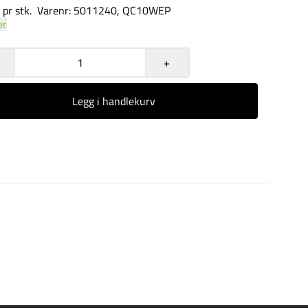
Selges pr stk. Varenr: 5011240, QC10WEP
er
+
Legg i handlekurv