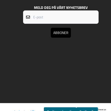
MELD DEG PÅ VÅRT NYHETSBREV
E-post
ABBONER
Drevet av