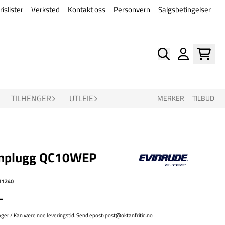
rislister
Verksted
Kontakt oss
Personvern
Salgsbetingelser
TILHENGER
UTLEIE
MERKER
TILBUD
nplugg QC10WEP
11240
-
ager / Kan være noe leveringstid. Send epost: post@oktanfritid.no