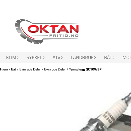
Hopp til innhold
KLIM
SYKKEL
ATV
LANDBRUK
BÅT
MOP
Hjem
/
Båt
/
Evinrude Deler
/
Evinrude Deler
/
Tennplugg QC10WEP