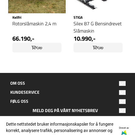
Kellfri
STIGA
Rotorslåmaskin 2,4 m
Silex 87 G Bensindrevet
Slåmaskin
66.190,-
10.990,-
Kjøp
Kjøp
OM OSS
KUNDESERVICE
Oktan Fritid
FØLG OSS
Hagebyen 2
Salgsbetingelser
8050 Tverlandet
MELD DEG PÅ VÅRT NYHETSBREV
Facebook
Kontakt oss
E-post
Bodø
Dette nettstedet bruker informasjonskapsler for å fungere
Instagram
Personvern
Epost: post@oktanfritid.no
Drevet av
korrekt, analysere trafikk, personalisering av annonser og