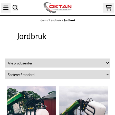
Hopp til innhold
Hjem
/
Landbruk
/
Jordbruk
Jordbruk