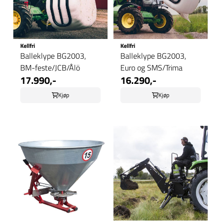
Kellfri
Kellfri
Balleklype BG2003,
Balleklype BG2003,
BM-feste/JCB/Ålö
Euro og SMS/Trima
17.990,-
16.290,-
Kjøp
Kjøp