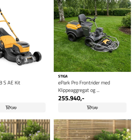
STIGA
48 S AE Kit
ePark Pro Frontrider med
Klippeaggregat og ...
255.940,-
Kjøp
Kjøp