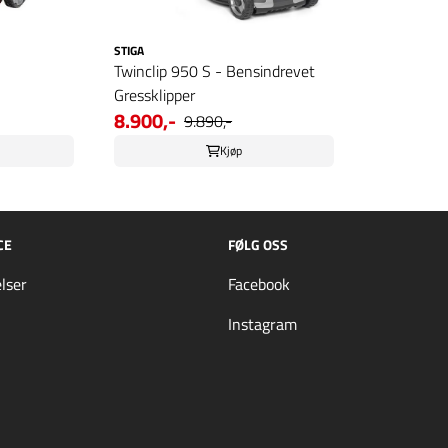
STIGA
Twinclip 950 S - Bensindrevet
Gressklipper
8.900,-
9.890,-
Kjøp
CE
FØLG OSS
lser
Facebook
Instagram