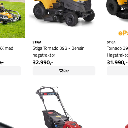
STIGA
STIGA
 WX med
Stiga Tornado 398 - Bensin
Tornado 39
hagetraktor
Hagetrakto
32.990,-
31.990,-
,-
Kjøp