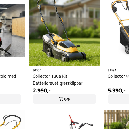
STIGA
STIGA
solo med
Collector 136e Kit |
Collector 
Batteridrevet gressklipper
2.990,-
5.990,-
Kjøp