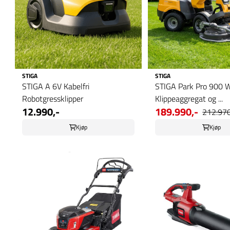
STIGA
STIGA
STIGA A 6V Kabelfri
STIGA Park Pro 900
Robotgressklipper
Klippeaggregat og ...
12.990,-
189.990,-
212.970
Kjøp
Kjøp