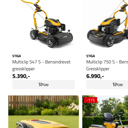
STIGA
STIGA
Multiclip 547 S - Bensindrevet
Multiclip 750 S - Ben
gressklipper
Gressklipper
5.390,-
6.990,-
Kjøp
Kjøp
-11%