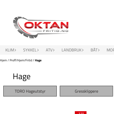
Hopp til innhold
KLIM
SYKKEL
ATV
LANDBRUK
BÅT
MOP
Hjem
/
Proff/Hjem/Fritid
/
Hage
Hage
TORO Hageutstyr
Gressklippere
-33%