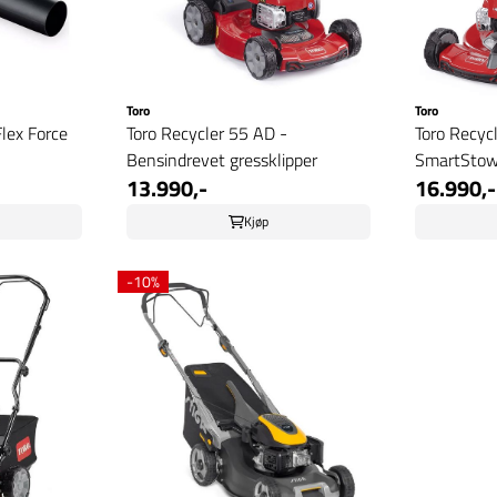
Toro
Toro
Flex Force
Toro Recycler 55 AD -
Toro Recyc
Bensindrevet gressklipper
SmartStow 
13.990,-
16.990,-
Kjøp
-10%