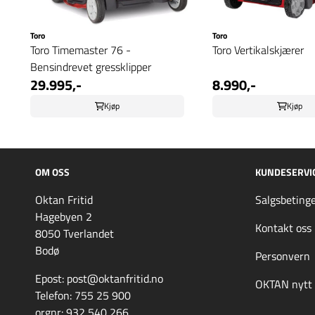
Toro
Toro
Toro Timemaster 76 -
Toro Vertikalskjærer
Bensindrevet gressklipper
29.995,-
8.990,-
Kjøp
Kjøp
OM OSS
KUNDESERVI
Oktan Fritid
Salgsbetinge
Hagebyen 2
Kontakt oss
8050 Tverlandet
Bodø
Personvern
Epost: post@oktanfritid.no
OKTAN nytt
Telefon: 755 25 900
orgnr: 932 540 266