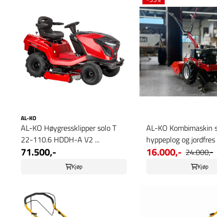
AL-KO
AL-KO Høygressklipper solo T
AL-KO Kombimaskin 
22-110.6 HDDH-A V2 ...
hyppeplog og jordfres
71.500,-
16.000,-
24.000,-
Kjøp
Kjøp