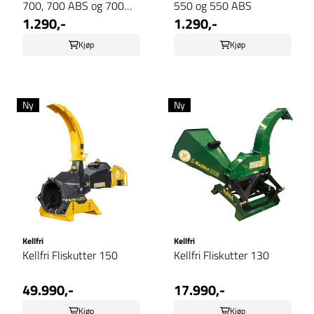
700, 700 ABS og 700
550 og 550 ABS
1.290,-
1.290,-
MUD
Kjøp
Kjøp
Ny
Ny
Kellfri
Kellfri
Kellfri Fliskutter 150
Kellfri Fliskutter 130
49.990,-
17.990,-
Kjøp
Kjøp