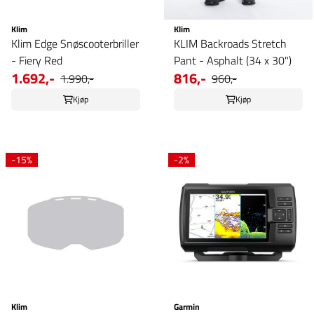
Klim
Klim
Klim Edge Snøscooterbriller
KLIM Backroads Stretch
- Fiery Red
Pant - Asphalt (34 x 30")
1.692,-
816,-
1.990,-
960,-
Kjøp
Kjøp
-15%
-2%
Klim
Garmin