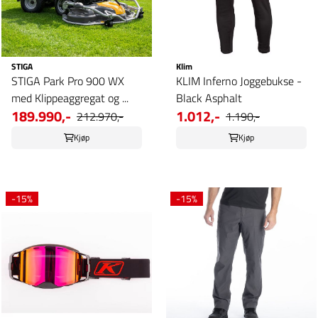
STIGA
Klim
STIGA Park Pro 900 WX
KLIM Inferno Joggebukse -
med Klippeaggregat og ...
Black Asphalt
189.990,-
1.012,-
212.970,-
1.190,-
Kjøp
Kjøp
-15%
-15%