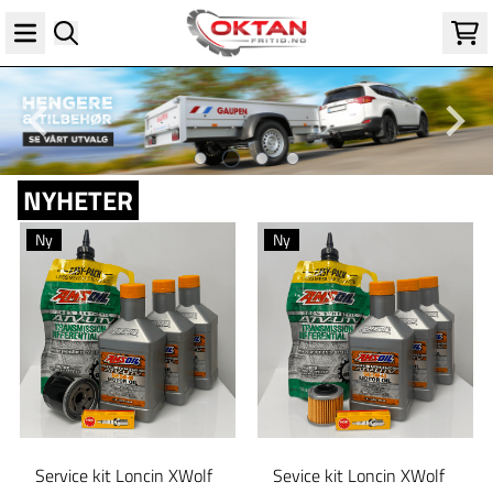
Hopp til innhold
NYHETER
Ny
Ny
Service kit Loncin XWolf
Sevice kit Loncin XWolf