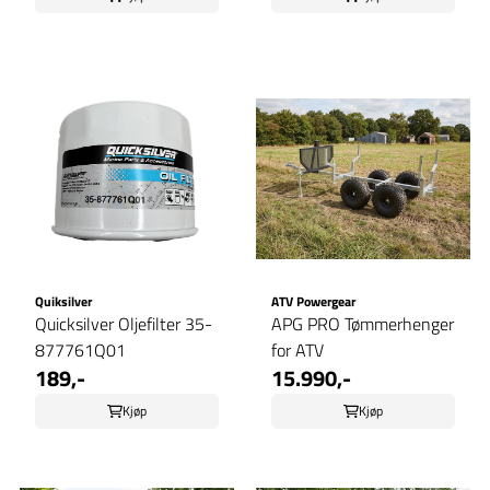
Quiksilver
ATV Powergear
Quicksilver Oljefilter 35-
APG PRO Tømmerhenger
877761Q01
for ATV
189,-
15.990,-
Kjøp
Kjøp