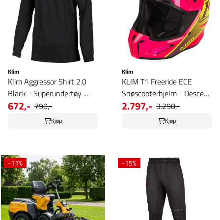
Klim
Klim
Klim Aggressor Shirt 2.0
KLIM T1 Freeride ECE
Black - Superundertøy ...
Snøscooterhjelm - Descent
672,-
2.797,-
...
790,-
3.290,-
Kjøp
Kjøp
-11%
-15%