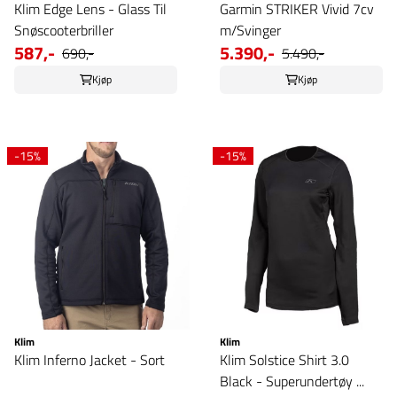
Klim Edge Lens - Glass Til
Garmin STRIKER Vivid 7cv
Snøscooterbriller
m/Svinger
587,-
5.390,-
690,-
5.490,-
Kjøp
Kjøp
-15%
-15%
Klim
Klim
Klim Inferno Jacket - Sort
Klim Solstice Shirt 3.0
Black - Superundertøy ...