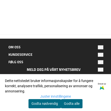
OM OSS
KUNDESERVICE
Oktan Fritid
FØLG OSS
Hagebyen 2
Salgsbetingelser
8050 Tverlandet
MELD DEG PÅ VÅRT NYHETSBREV
Facebook
Kontakt oss
E-post
Bodø
Dette nettstedet bruker informasjonskapsler for å fungere
Instagram
Personvern
Epost: post@oktanfritid.no
Drevet av
korrekt, analysere trafikk, personalisering av annonser og
Telefon: 755 25 900
annonsering.
OKTAN nytt
ABBONER
orgnr: 932 540 266
Juster innstillingene
Godta nødvendig
Godta alle
© Oktan Fritid, org. nummer: 932 540 266