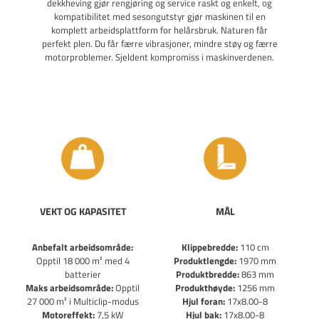
dekkheving gjør rengjøring og service raskt og enkelt, og
RAC hurtigkoblingssystem: Ja
kompatibilitet med sesongutstyr gjør maskinen til en
komplett arbeidsplattform for helårsbruk. Naturen får
perfekt plen. Du får færre vibrasjoner, mindre støy og færre
motorproblemer. Sjeldent kompromiss i maskinverdenen.
VEKT OG KAPASITET
MÅL
Anbefalt arbeidsområde:
Klippebredde:
110 cm
Opptil 18 000 m² med 4
Produktlengde:
1970 mm
batterier
Produktbredde:
863 mm
Maks arbeidsområde:
Opptil
Produkthøyde:
1256 mm
27 000 m² i Multiclip-modus
Hjul foran:
17x8.00-8
Motoreffekt:
7,5 kW
Hjul bak:
17x8.00-8