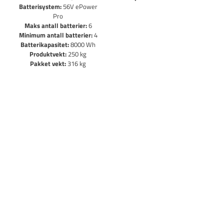
Batterisystem:
56V ePower
Pro
K
Maks antall batterier:
6
Minimum antall batterier:
4
Batterikapasitet:
8000 Wh
Produktvekt:
250 kg
Pakket vekt:
316 kg
Qu
D
S
Be
RA