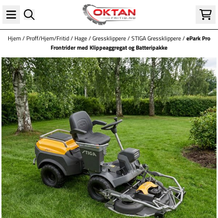
Hopp til innhold
Hjem
/
Proff/Hjem/Fritid
/
Hage
/
Gressklippere
/
STIGA Gressklippere
/
ePark Pro
Frontrider med Klippeaggregat og Batteripakke