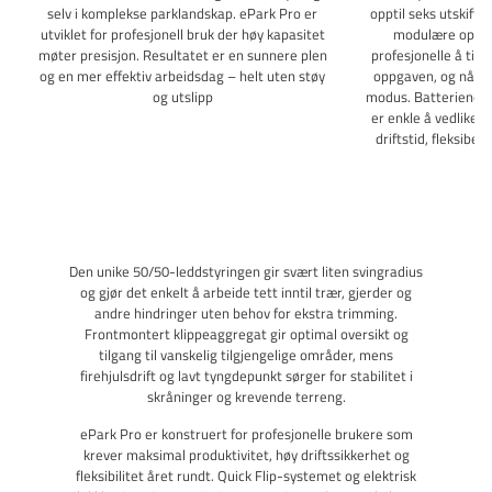
dekkheving gjør rengjøring og service raskt og enkelt, og
selv i komplekse parklandskap. ePark Pro er
opptil seks utskift
kompatibilitet med sesongutstyr gjør maskinen til en
utviklet for profesjonell bruk der høy kapasitet
modulære oppset
komplett arbeidsplattform for helårsbruk. Naturen får
møter presisjon. Resultatet er en sunnere plen
profesjonelle å tilp
perfekt plen. Du får færre vibrasjoner, mindre støy og færre
og en mer effektiv arbeidsdag – helt uten støy
oppgaven, og nå op
motorproblemer. Sjeldent kompromiss i maskinverdenen.
og utslipp
modus. Batteriene er
VEKT OG KAPASITET MÅL EGENSKAPER Anbefalt
er enkle å vedlikeh
arbeidsområde: Opptil 18 000 m² med 4 batterier Maks
driftstid, fleksibel
arbeidsområde: Opptil 27 000 m² i Multiclip-modus
Motoreffekt: 7,5 kW Batterisystem: 56V ePower Pro Maks
antall batterier: 6 Minimum antall batterier: 4
Batterikapasitet: 8000 Wh Produktvekt: 250 kg Pakket vekt:
316 kg Klippebredde: 110 cm Produktlengde: 1970 mm
Produktbredde: 863 mm Produkthøyde: 1256 mm Hjul foran:
Den unike 50/50-leddstyringen gir svært liten svingradius
17x8.00-8 Hjul bak: 17x8.00-8 Drivsystem: Elektrisk
og gjør det enkelt å arbeide tett inntil trær, gjerder og
firehjulsdrift Maks hastighet: 12,5 km/t Styring: STIGA
andre hindringer uten behov for ekstra trimming.
50/50 leddstyring Servostyring: Elektrisk Klippesystem:
Frontmontert klippeaggregat gir optimal oversikt og
Multiclip Knivmotor: Elektrisk 4,5 kW Knivhastighet: 3500
tilgang til vanskelig tilgjengelige områder, mens
rpm Aggregatløft: Elektrisk Klippehøydejustering: Elektrisk
firehjulsdrift og lavt tyngdepunkt sørger for stabilitet i
Quick Flip serviceposisjon: Ja Cruisekontroll: Ja LED-frontlys:
skråninger og krevende terreng.
Ja Dashbord: Digitalt dashbord Appstyring: STIGA.GO Sete:
ePark Pro er konstruert for profesjonelle brukere som
Komfortsete med høy rygg og armlener Ratt: Justerbart med
krever maksimal produktivitet, høy driftssikkerhet og
styrekule Lader: 30A Pro-lader inkludert Hengefeste:
fleksibilitet året rundt. Quick Flip-systemet og elektrisk
Inkludert Beskyttelsestrekk: Inkludert Kraftuttak: Elektrisk