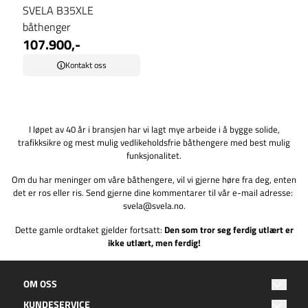
SVELA B35XLE
båthenger
107.900,-
Kontakt oss
I løpet av 40 år i bransjen har vi lagt mye arbeide i å bygge solide,
trafikksikre og mest mulig vedlikeholdsfrie båthengere med best mulig
funksjonalitet.
Om du har meninger om våre båthengere, vil vi gjerne høre fra deg, enten
det er ros eller ris. Send gjerne dine kommentarer til vår e-mail adresse:
svela@svela.no
.
Dette gamle ordtaket gjelder fortsatt:
Den som tror seg ferdig utlært er
ikke utlært, men ferdig!
OM OSS
KUNDESERVICE