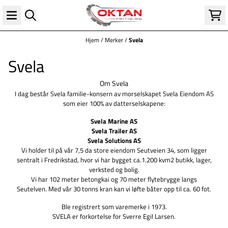
Hopp til innhold
Hjem
/
Merker
/
Svela
Svela
Om Svela
I dag består Svela familie-konsern av morselskapet Svela Eiendom AS
som eier 100% av datterselskapene:
Svela Marine AS
Svela Trailer AS
Svela Solutions AS
Vi holder til på vår 7,5 da store eiendom Seutveien 34, som ligger
sentralt i Fredrikstad, hvor vi har bygget ca.1.200 kvm2 butikk, lager,
verksted og bolig.
Vi har 102 meter betongkai og 70 meter flytebrygge langs
Seutelven. Med vår 30 tonns kran kan vi løfte båter opp til ca. 60 fot.
Ble registrert som varemerke i 1973.
SVELA er forkortelse for Sverre Egil Larsen.