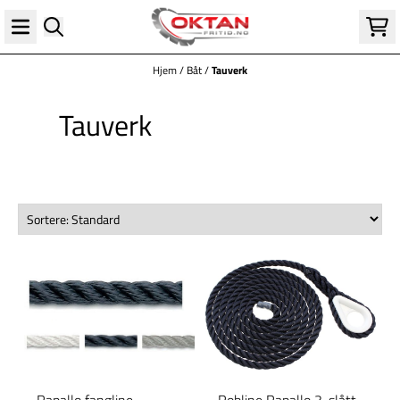
Hopp til innhold
Hjem
/
Båt
/
Tauverk
Tauverk