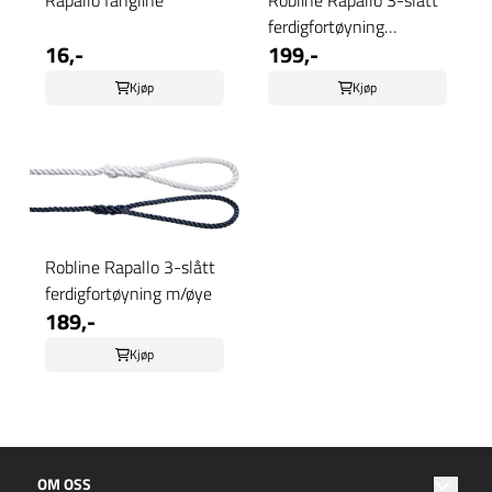
Rapallo fangline
Robline Rapallo 3-slått
ferdigfortøyning
16,-
199,-
m/kause
Kjøp
Kjøp
Robline Rapallo 3-slått
ferdigfortøyning m/øye
189,-
Kjøp
OM OSS