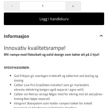
273 kg lasteevne, egenvekt 10kg Sjekk ut MX Pro Adam
-
+
Jones sin anmeldelse og unboxing her: selges pr stk.
Legg i handlekurv
Informasjon
Innovativ kvalitetsrampe!
MX-rampe med fleksibelt og solid design som takler alt på 2 hjul!
SPESIFIKASJONER:
God friksjon gir overlegen trekkraft og sikkerhet ved lasting og
lossing
Caliber Low Pro GripGlides installert som gir markedets
sikreste sklisikring (selges også separat i egne sett)
Caliber sin Retrax-stropp følger med for sikring mot bil ved på/av-
lossing (kan kjøpe separat)
Integrert låsesystem som holder rampen lukket for enkelt
transport og håndtering og forhinder klemfare