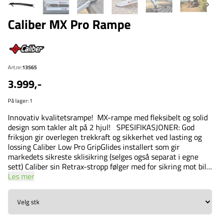
Caliber MX Pro Rampe
Art.nr:
13565
3.999,-
På lager
: 1
Innovativ kvalitetsrampe! MX-rampe med fleksibelt og solid
design som takler alt på 2 hjul! SPESIFIKASJONER: God
friksjon gir overlegen trekkraft og sikkerhet ved lasting og
lossing Caliber Low Pro GripGlides installert som gir
markedets sikreste sklisikring (selges også separat i egne
sett) Caliber sin Retrax-stropp følger med for sikring mot bil
ved på/av-lossing (kan kjøpe separat) Integrert låsesystem
Les mer
som holder rampen lukket for enkelt transport og håndtering
og forhinder klemfare Sammenleggbar design for kompakt
oppbevaring Mål utslått: bredde 32cm, lengde 226 cm, høyde
5cm) Mål sammenslått: bredde 32cm, 1250cm, høyde 14cm)