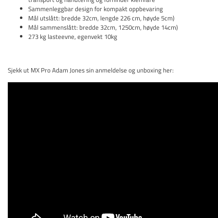
Sammenleggbar design for kompakt oppbevaring
Mål utslått: bredde 32cm, lengde 226 cm, høyde 5cm)
Mål sammenslått: bredde 32cm, 1250cm, høyde 14cm)
273 kg lasteevne, egenvekt 10kg
Sjekk ut MX Pro Adam Jones sin anmeldelse og unboxing her: