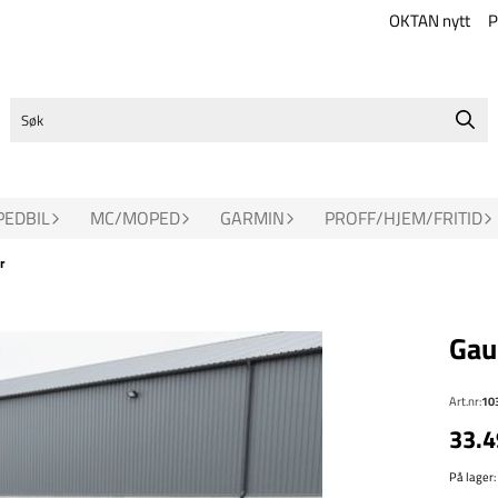
OKTAN nytt
P
EDBIL
MC/MOPED
GARMIN
PROFF/HJEM/FRITID
r
Gau
Art.nr:
10
33.4
På lager
: