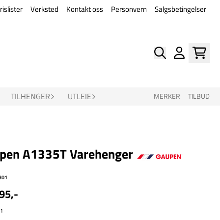
rislister
Verksted
Kontakt oss
Personvern
Salgsbetingelser
TILHENGER
UTLEIE
MERKER
TILBUD
pen A1335T Varehenger
301
95,-
 1