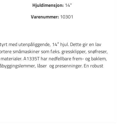
Hjuldimensjon:
14"
Varenummer:
10301
yrt med utenpåliggende, 14″ hjul. Dette gir en lav
rtere småmaskiner som f.eks. gressklipper, snøfreser,
av materialer. A1335T har nedfellbare frem- og baklem,
. påbyggingslemmer, låser og presenninger. En robust