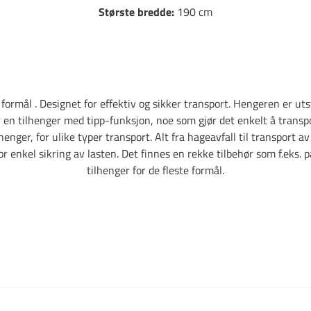
Største bredde:
190 cm
rmål . Designet for effektiv og sikker transport. Hengeren er utst
en tilhenger med tipp-funksjon, noe som gjør det enkelt å transpo
nger, for ulike typer transport. Alt fra hageavfall til transport 
r enkel sikring av lasten. Det finnes en rekke tilbehør som f.eks
tilhenger for de fleste formål.