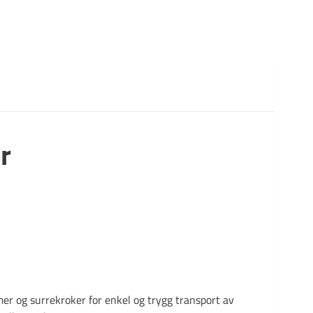
ingslemmer, låser og presenninger. En robust
tilhenger for de fleste formål.
r
er og surrekroker for enkel og trygg transport av