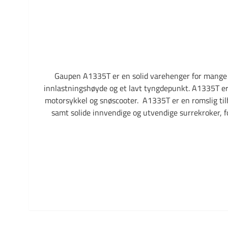
Gaupen A1335T er en solid varehenger for mange fo
innlastningshøyde og et lavt tyngdepunkt. A1335T er 
motorsykkel og snøscooter. A1335T er en romslig tilhe
samt solide innvendige og utvendige surrekroker, fo