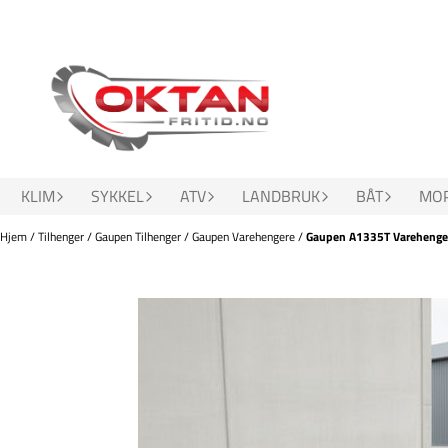
Hopp til innhold
KLIM
SYKKEL
ATV
LANDBRUK
BÅT
MOP
Hjem
/
Tilhenger
/
Gaupen Tilhenger
/
Gaupen Varehengere
/
Gaupen A1335T Varehenge