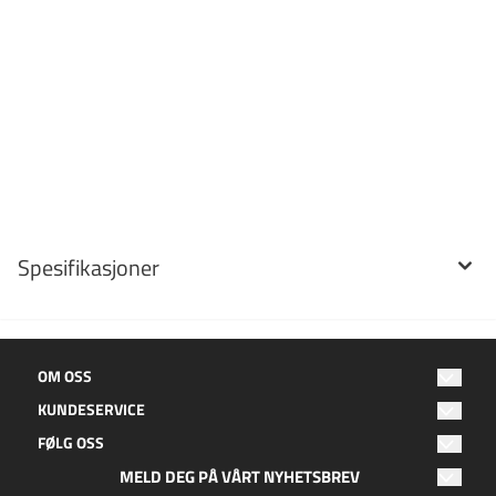
Spesifikasjoner
OM OSS
KUNDESERVICE
Oktan Fritid
FØLG OSS
Hagebyen 2
Salgsbetingelser
8050 Tverlandet
MELD DEG PÅ VÅRT NYHETSBREV
Facebook