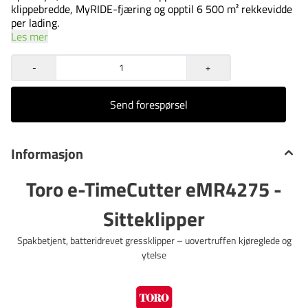
klippebredde, MyRIDE-fjæring og opptil 6 500 m² rekkevidde
per lading.
Les mer
-
+
Send forespørsel
Informasjon
Toro e-TimeCutter eMR4275 -
Sitteklipper
Spakbetjent, batteridrevet gressklipper – uovertruffen kjøreglede og
ytelse