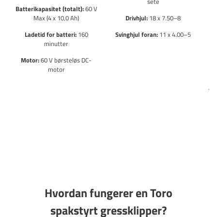
sete
Batterikapasitet (totalt):
60 V
Max (4 x 10,0 Ah)
Drivhjul:
18 x 7.50–8
Ladetid for batteri:
160
Svinghjul foran:
11 x 4.00–5
minutter
Motor:
60 V børsteløs DC-
De
motor
An
M
Hvordan fungerer en Toro
spakstyrt gressklipper?