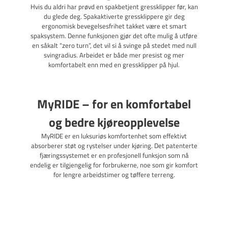
Hvis du aldri har prøvd en spakbetjent gressklipper før, kan
du glede deg. Spakaktiverte gressklippere gir deg
ergonomisk bevegelsesfrihet takket være et smart
spaksystem. Denne funksjonen gjør det ofte mulig å utføre
en såkalt “zero turn”, det vil si å svinge på stedet med null
svingradius. Arbeidet er både mer presist og mer
komfortabelt enn med en gressklipper på hjul.
MyRIDE – for en komfortabel
og bedre kjøreopplevelse
MyRIDE er en luksuriøs komfortenhet som effektivt
absorberer støt og rystelser under kjøring. Det patenterte
fjæringssystemet er en profesjonell funksjon som nå
endelig er tilgjengelig for forbrukerne, noe som gir komfort
for lengre arbeidstimer og tøffere terreng.