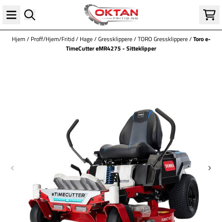
Hopp til innhold
Hjem
/
Proff/Hjem/Fritid
/
Hage
/
Gressklippere
/
TORO Gressklippere
/
Toro e-
TimeCutter eMR4275 - Sitteklipper