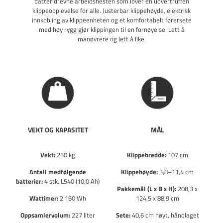
batteridrevne arbeidshesten som lover en uovertruffen
klippeopplevelse for alle. Justerbar klippehøyde, elektrisk
innkobling av klippeenheten og et komfortabelt førersete
med høy rygg gjør klippingen til en fornøyelse. Lett å
manøvrere og lett å like.
VEKT OG KAPASITET
MÅL
Vekt:
250 kg
Klippebredde:
107 cm
St
Antall medfølgende
Klippehøyde:
3,8–11,4 cm
batterier:
4 stk. L540 (10,0 Ah)
Pakkemål (L x B x H):
208,3 x
Wattimer:
2 160 Wh
124,5 x 88,9 cm
Oppsamlervolum:
227 liter
Sete:
40,6 cm høyt, håndlaget