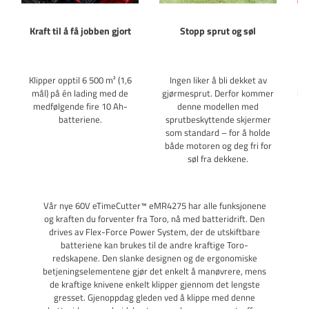
Kraft til å få jobben gjort
Stopp sprut og søl
Ho
Klipper opptil 6 500 m² (1,6
Ingen liker å bli dekket av
D
mål) på én lading med de
gjørmesprut. Derfor kommer
kop
medfølgende fire 10 Ah-
denne modellen med
st
batteriene.
sprutbeskyttende skjermer
s
som standard – for å holde
både motoren og deg fri for
j
søl fra dekkene.
Vår nye 60V eTimeCutter™ eMR4275 har alle funksjonene
og kraften du forventer fra Toro, nå med batteridrift. Den
drives av Flex-Force Power System, der de utskiftbare
batteriene kan brukes til de andre kraftige Toro-
redskapene. Den slanke designen og de ergonomiske
betjeningselementene gjør det enkelt å manøvrere, mens
de kraftige knivene enkelt klipper gjennom det lengste
gresset. Gjenoppdag gleden ved å klippe med denne