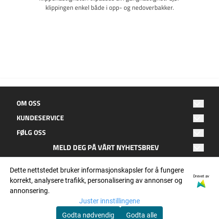
klippingen enkel både i opp- og nedoverbakker.
OM OSS
KUNDESERVICE
Oktan Fritid
FØLG OSS
Hagebyen 2
Salgsbetingelser
8050 Tverlandet
MELD DEG PÅ VÅRT NYHETSBREV
Facebook
Kontakt oss
E-post
Bodø
Instagram
Dette nettstedet bruker informasjonskapsler for å fungere
Personvern
Epost: post@oktanfritid.no
Drevet av
korrekt, analysere trafikk, personalisering av annonser og
Telefon: 755 25 900
annonsering.
OKTAN nytt
ABBONER
orgnr: 932 540 266
Juster innstillingene
Godta nødvendig
Godta alle
© Oktan Fritid, org. nummer: 932 540 266