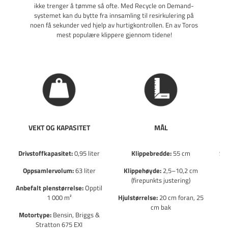
ikke trenger å tømme så ofte. Med Recycle on Demand-
systemet kan du bytte fra innsamling til resirkulering på
noen få sekunder ved hjelp av hurtigkontrollen. En av Toros
mest populære klippere gjennom tidene!
VEKT OG KAPASITET
MÅL
Drivstoffkapasitet:
0,95 liter
Klippebredde:
55 cm
St
ga
Oppsamlervolum:
63 liter
Klippehøyde:
2,5–10,2 cm
(firepunkts justering)
Anbefalt plenstørrelse:
Opptil
1 000 m²
Hjulstørrelse:
20 cm foran, 25
Pe
cm bak
Motortype:
Bensin, Briggs &
Stratton 675 EXI