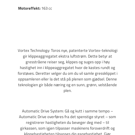
Motoreffekt:
163 cc
Vortex Technology: Toros nye, patenterte Vortex-teknologi
gir klippeaggregatet ekstra luftstrøm. Dette betyr at
gresstråene reiser seg, klippes og suges opp i høy
hastighet inn i klippeaggregatet hvor de kastes rundt og
forstøves. Deretter velger du om du vil samle gressklippet i
oppsamleren eller la det stå på plenen som gjødsel. Denne
teknologien gir både næring og en sunn, grønn, velstående
plen.
Automatic Drive System: Gå og kutt i samme tempo –
Automatic Drive overføres fra det spenstige styret – som
registrerer hastigheten du beveger deg med – til
girkassen, som igjen tilpasser maskinens foroverdrift og
klippehastigheten tilpasses din ganghastighet. Gjør