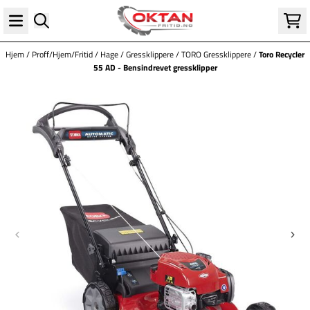
Hopp til innhold
Hjem
/
Proff/Hjem/Fritid
/
Hage
/
Gressklippere
/
TORO Gressklippere
/
Toro Recycler
55 AD - Bensindrevet gressklipper