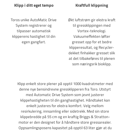
Klipp i ditt eget tempo
Kraftfull klippning
Toros unike AutoMatic Drive
Økt luftstrøm gir ekstra kraft
Få
System registrerer og
til gressklippingen med
tilpasser automatisk
Vortex-teknologi.
t
klipperens hastighet til din
Vakuumeffekten løfter
a
egen gangfart.
gresset opp for et bedre
o
klipperesultat, og Recycler-
dekket finhakker gresset slik
at det tilbakeføres til plenen
som næringsrik bioklipp.
Klipp enkelt store plener på opptil 1000 kvadratmeter med
denne nye bensindrevne gressklipperen fra Toro. Utstyrt
med Automatic Drive System som jevnt justerer
klippehastigheten til din ganghastighet. Håndtaket kan
enkelt justeres for ekstra komfort. Velg mellom
resirkulering, innsamling eller sidetrekk. Med sin store
klippebredde på 55 cm og en kraftig Briggs & Stratton-
motor er den designet for å håndtere store gressarealer.
Oppsamlingsposens kapasitet på opptil 63 liter gjør at du