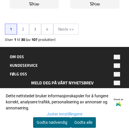
Kjøp
Kjøp
1
2
3
4
Neste >>
Viser
1
til
30
(av
107
produkter)
OM OSS
KUNDESERVICE
Oktan Fritid
FØLG OSS
Hagebyen 2
Salgsbetingelser
8050 Tverlandet
MELD DEG PÅ VÅRT NYHETSBREV
Facebook
Kontakt oss
E-post
Bodø
Instagram
Dette nettstedet bruker informasjonskapsler for å fungere
Personvern
Epost: post@oktanfritid.no
Drevet av
korrekt, analysere trafikk, personalisering av annonser og
Telefon: 755 25 900
annonsering.
OKTAN nytt
ABBONER
orgnr: 932 540 266
Juster innstillingene
Godta nødvendig
Godta alle
© Oktan Fritid, org. nummer: 932 540 266