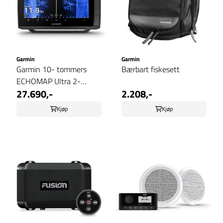
Garmin
Garmin
Garmin 10- tommers
Bærbart fiskesett
ECHOMAP Ultra 2-
27.690,-
2.208,-
kartplottere
Kjøp
Kjøp