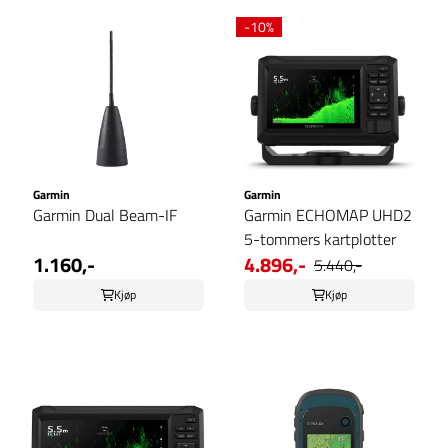
-10%
Garmin
Garmin
Garmin Dual Beam-IF
Garmin ECHOMAP UHD2
5-tommers kartplotter
1.160,-
4.896,-
5.440,-
Kjøp
Kjøp