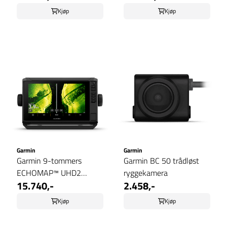
Kjøp
Kjøp
Garmin
Garmin
Garmin 9-tommers
Garmin BC 50 trådløst
ECHOMAP™ UHD2
ryggekamera
15.740,-
2.458,-
kartplottere
Kjøp
Kjøp