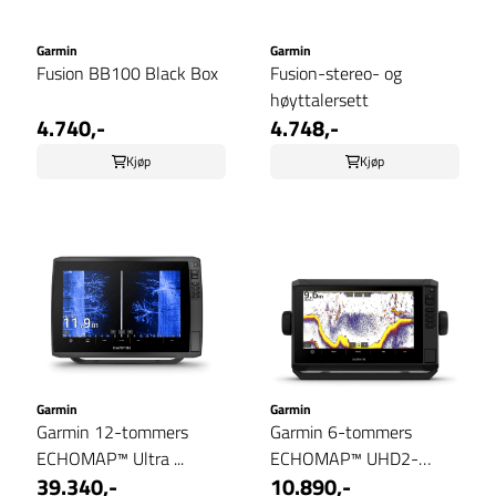
Garmin
Garmin
Fusion BB100 Black Box
Fusion-stereo- og
høyttalersett
4.740,-
4.748,-
Kjøp
Kjøp
Garmin
Garmin
Garmin 12-tommers
Garmin 6-tommers
ECHOMAP™ Ultra ...
ECHOMAP™ UHD2-
39.340,-
10.890,-
kartplottere