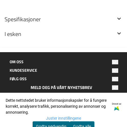
Spesifikasjoner
I esken
OM OSS
KUNDESERVICE
Oktan Fritid
FØLG OSS
Hagebyen 2
Salgsbetingelser
8050 Tverlandet
MELD DEG PÅ VÅRT NYHETSBREV
Facebook
Kontakt oss
E-post
Bodø
Instagram
Dette nettstedet bruker informasjonskapsler for å fungere
Personvern
Epost: post@oktanfritid.no
Drevet av
korrekt, analysere trafikk, personalisering av annonser og
Telefon: 755 25 900
annonsering.
OKTAN nytt
ABBONER
orgnr: 932 540 266
Juster innstillingene
Godta nødvendig
Godta alle