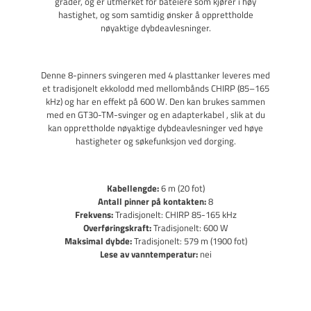
grader, og er utmerket for båteiere som kjører i høy
hastighet, og som samtidig ønsker å opprettholde
nøyaktige dybdeavlesninger.
Denne 8-pinners svingeren med 4 plasttanker leveres med
et tradisjonelt ekkolodd med mellombånds CHIRP (85–165
kHz) og har en effekt på 600 W. Den kan brukes sammen
med en GT30-TM-svinger og en adapterkabel , slik at du
kan opprettholde nøyaktige dybdeavlesninger ved høye
hastigheter og søkefunksjon ved dorging.
Kabellengde:
6 m (20 fot)
Antall pinner på kontakten:
8
Frekvens:
Tradisjonelt: CHIRP 85-165 kHz
Overføringskraft:
Tradisjonelt: 600 W
Maksimal dybde:
Tradisjonelt: 579 m (1900 fot)
Lese av vanntemperatur:
nei