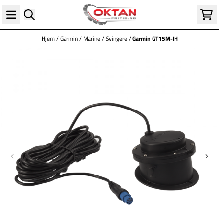
Hopp til innhold
Hjem
/
Garmin
/
Marine
/
Svingere
/
Garmin GT15M-IH