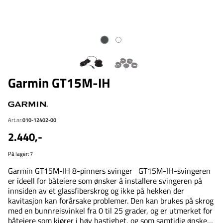
Garmin GT15M-IH
Art.nr:
010-12402-00
2.440,-
På lager
: 7
Garmin GT15M-IH 8-pinners svinger GT15M-IH-svingeren
er ideell for båteiere som ønsker å installere svingeren på
innsiden av et glassfiberskrog og ikke på hekken der
kavitasjon kan forårsake problemer. Den kan brukes på skrog
med en bunnreisvinkel fra 0 til 25 grader, og er utmerket for
båteiere som kjører i høy hastighet, og som samtidig ønsker