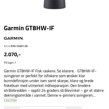
Garmin GT8HW-IF
Art.nr:
010-12401-20
2.070,-
På lager
: 1
Garmin GT8HW-IF Fisk raskere. Se klarere. GT8HW-IF-
svingeren er perfekt for isfiskere som ønsker klar
bunndefinisjon under isen samt skarpe, klare og brede
fiskebuer med utmerket målseparasjon. Den bredere
strålebredden – opptil 24 graders strålevinkel – gir et større
dekningsområde i vannet. Denne 4-pinners svingeren
leveres med et tradisjonelt ekkolodd med høy-/bredbånds
Les mer
CHIRP (150–240 kHz) og har en effekt på 250 W. Formen og