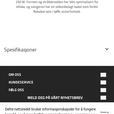
250 W. Formen og strålebredden har blitt optimalisert for
isfiske, og svingeren har en silikonbelagt kabel som forblir
fleksibel selv i tøffe vinterforhold.
Spesifikasjoner
OM OSS
KUNDESERVICE
Oktan Fritid
FØLG OSS
Hagebyen 2
Salgsbetingelser
8050 Tverlandet
MELD DEG PÅ VÅRT NYHETSBREV
Facebook
Kontakt oss
E-post
Bodø
Instagram
Dette nettstedet bruker informasjonskapsler for å fungere
Personvern
Epost: post@oktanfritid.no
Drevet av