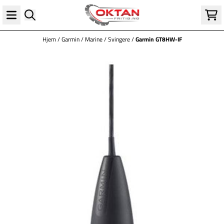
Hopp til innhold
Hjem
/
Garmin
/
Marine
/
Svingere
/
Garmin GT8HW-IF