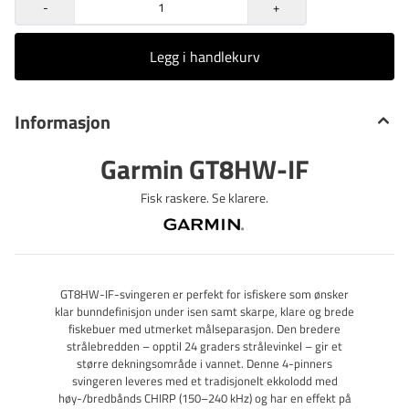
strålebredden har blitt optimalisert for isfiske, og svingeren
-
+
har en silikonbelagt kabel som forblir fleksibel selv i tøffe
vinterforhold.
Legg i handlekurv
Informasjon
Garmin GT8HW-IF
Fisk raskere. Se klarere.
GT8HW-IF-svingeren er perfekt for isfiskere som ønsker
klar bunndefinisjon under isen samt skarpe, klare og brede
fiskebuer med utmerket målseparasjon. Den bredere
strålebredden – opptil 24 graders strålevinkel – gir et
større dekningsområde i vannet. Denne 4-pinners
svingeren leveres med et tradisjonelt ekkolodd med
høy-/bredbånds CHIRP (150–240 kHz) og har en effekt på