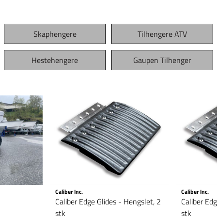
Skaphengere
Tilhengere ATV
Hestehengere
Gaupen Tilhenger
Caliber Inc.
Caliber Inc.
Caliber Edge Glides - Hengslet, 2
Caliber Edg
stk
stk