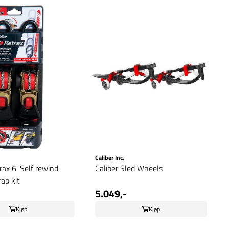
Caliber Inc.
rax 6' Self rewind
Caliber Sled Wheels
ap kit
5.049,-
Kjøp
Kjøp