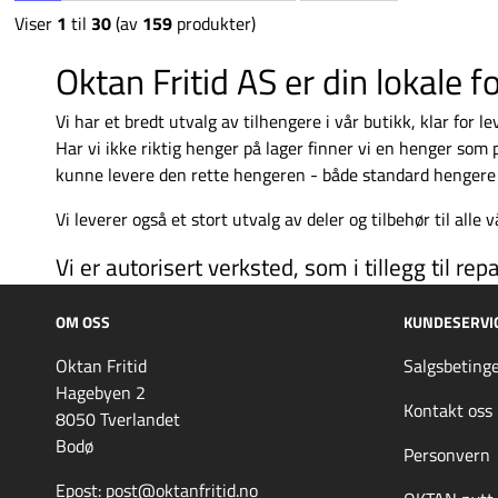
Viser
1
til
30
(av
159
produkter)
Oktan Fritid AS er din lokale
Vi har et bredt utvalg av tilhengere i vår butikk, klar for 
Har vi ikke riktig henger på lager finner vi en henger so
kunne levere den rette hengeren - både standard henger
Vi leverer også et stort utvalg av
deler og tilbehør
til alle
Vi er autorisert verksted, som i tillegg til re
OM OSS
KUNDESERVI
Oktan Fritid
Salgsbetinge
Hagebyen 2
Kontakt oss
8050 Tverlandet
Bodø
Personvern
Epost: post@oktanfritid.no