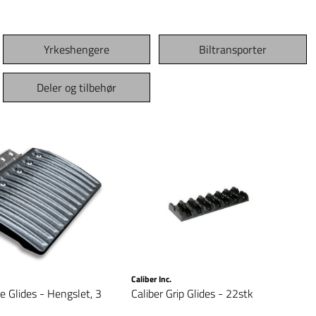
Yrkeshengere
Biltransporter
Deler og tilbehør
Caliber Inc.
e Glides - Hengslet, 3
Caliber Grip Glides - 22stk