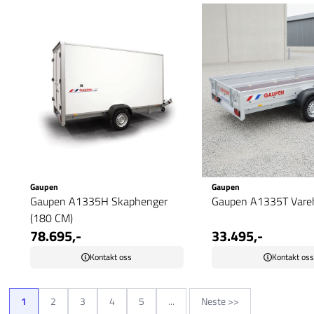
Gaupen
Gaupen
Gaupen A1335H Skaphenger
Gaupen A1335T Vare
(180 CM)
78.695,-
33.495,-
Kontakt oss
Kontakt os
1
2
3
4
5
...
Neste >>