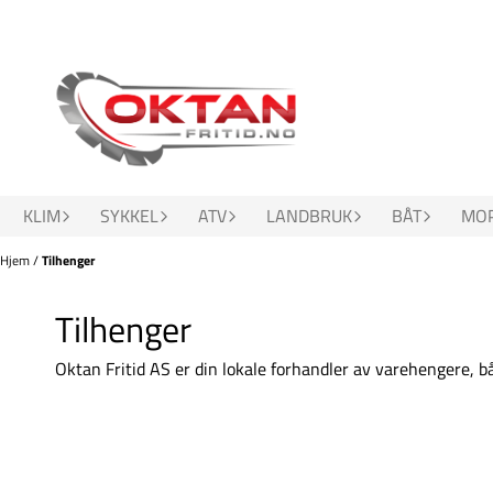
Hopp til innhold
KLIM
SYKKEL
ATV
LANDBRUK
BÅT
MOP
Hjem
/
Tilhenger
Tilhenger
Oktan Fritid AS er din lokale forhandler av varehengere, 