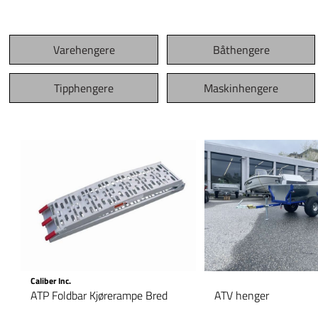
Varehengere
Båthengere
Tipphengere
Maskinhengere
Caliber Inc.
ATP Foldbar Kjørerampe Bred
ATV henger