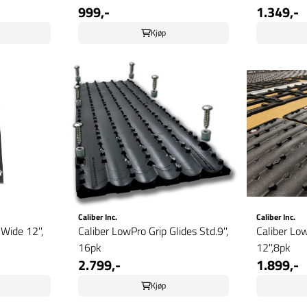
999,-
1.349,-
Kjøp
Caliber Inc.
Caliber Inc.
Wide 12'',
Caliber LowPro Grip Glides Std.9'',
Caliber Low
16pk
12'',8pk
2.799,-
1.899,-
Kjøp