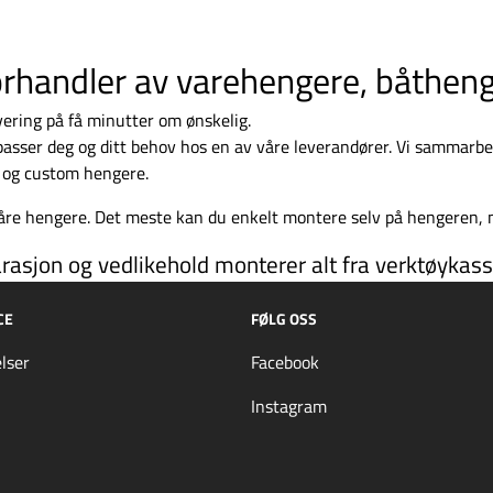
 forhandler av varehengere, båthe
levering på få minutter om ønskelig.
m passer deg og ditt behov hos en av våre leverandører. Vi sammar
e og custom hengere.
 våre hengere. Det meste kan du enkelt montere selv på hengeren, m
parasjon og vedlikehold monterer alt fra verktøykasse
CE
FØLG OSS
lser
Facebook
Instagram