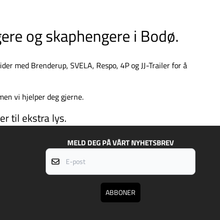
ngere og skaphengere i Bodø.
beider med
Brenderup
,
SVELA
,
Respo
,
4P
og JJ-Trailer for å
en vi hjelper deg gjerne.
r til ekstra lys.
MELD DEG PÅ VÅRT NYHETSBREV
E-post
ABBONER